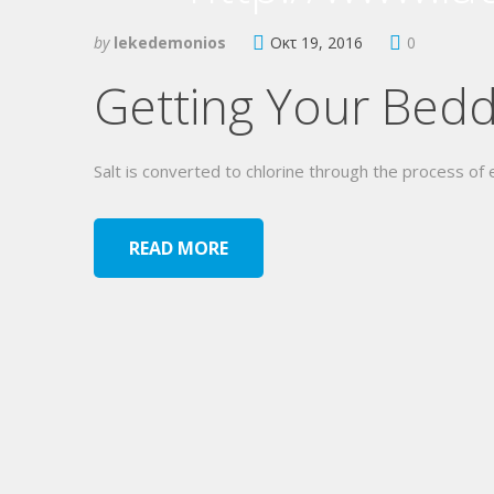
by
lekedemonios
Οκτ 19, 2016
0
Getting Your Bedd
Salt is converted to chlorine through the process of e
READ MORE