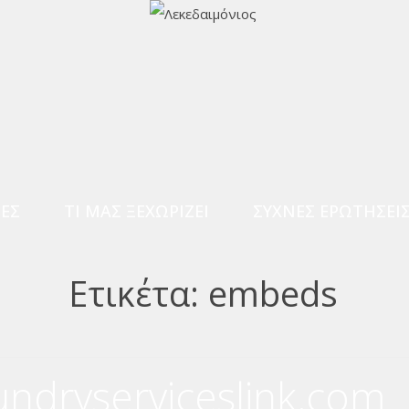
ΊΕΣ
ΤΙ ΜΑΣ ΞΕΧΩΡΊΖΕΙ
ΣΥΧΝΈΣ ΕΡΩΤΉΣΕΙ
Ετικέτα:
embeds
undryserviceslink.com