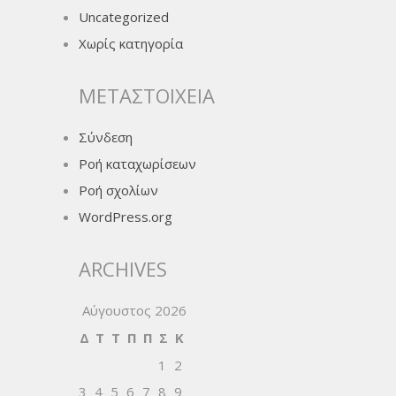
Uncategorized
Χωρίς κατηγορία
ΜΕΤΑΣΤΟΙΧΕΊΑ
Σύνδεση
Ροή καταχωρίσεων
Ροή σχολίων
WordPress.org
ARCHIVES
Αύγουστος 2026
Δ
Τ
Τ
Π
Π
Σ
Κ
1
2
3
4
5
6
7
8
9