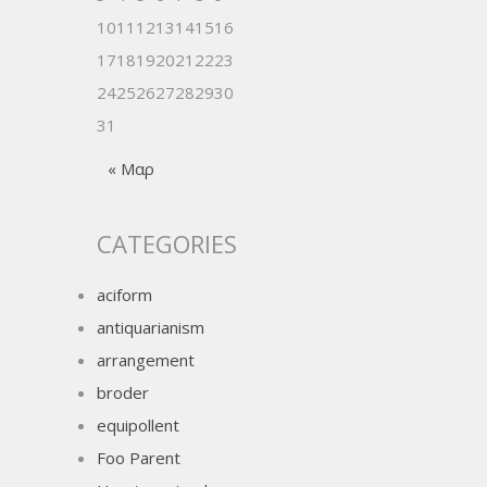
10
11
12
13
14
15
16
17
18
19
20
21
22
23
24
25
26
27
28
29
30
31
« Μαρ
CATEGORIES
aciform
antiquarianism
arrangement
broder
equipollent
Foo Parent