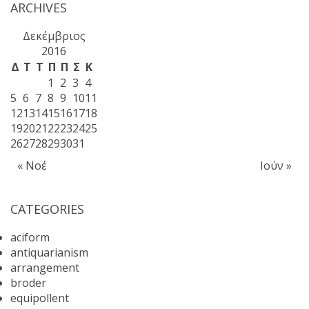
ARCHIVES
Δεκέμβριος
2016
Δ
Τ
Τ
Π
Π
Σ
Κ
1
2
3
4
5
6
7
8
9
10
11
12
13
14
15
16
17
18
19
20
21
22
23
24
25
26
27
28
29
30
31
« Νοέ
Ιούν »
CATEGORIES
aciform
antiquarianism
arrangement
broder
equipollent