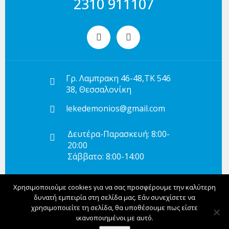
2310 911107
Γρ. Λαμπρακη 46-48,ΤΚ 546
38, Θεσσαλονίκη
lekedemonios@gmail.com
Δευτέρα-Παρασκευή: 8:00-
20:00
Σάββατο: 8:00-14:00
Χρησιμοποιούμε cookies για να σας προσφέρουμε την καλύτερη
© 2020 Lekedemonios.gr All Rights Reserved.
δυνατή εμπειρία στη σελίδα μας. Εάν συνεχίσετε να
Developed by
Global Concept
χρησιμοποιείτε τη σελίδα, θα υποθέσουμε πως είστε
ικανοποιημένοι με αυτό.
Πολιτική Απορρήτου