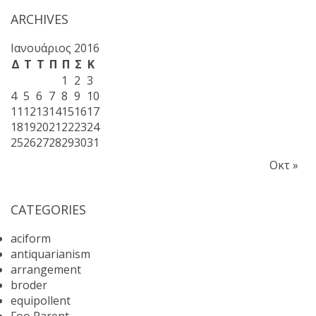
ARCHIVES
Ιανουάριος 2016
Δ
Τ
Τ
Π
Π
Σ
Κ
1
2
3
4
5
6
7
8
9
10
11
12
13
14
15
16
17
18
19
20
21
22
23
24
25
26
27
28
29
30
31
Οκτ »
CATEGORIES
aciform
antiquarianism
arrangement
broder
equipollent