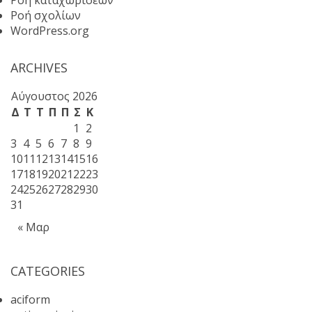
Ροή καταχωρίσεων
Ροή σχολίων
WordPress.org
ARCHIVES
Αύγουστος 2026
Δ
Τ
Τ
Π
Π
Σ
Κ
1
2
3
4
5
6
7
8
9
10
11
12
13
14
15
16
17
18
19
20
21
22
23
24
25
26
27
28
29
30
31
« Μαρ
CATEGORIES
aciform