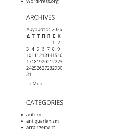
WordPress.org
ARCHIVES
Αύγουστος 2026
Δ
Τ
Τ
Π
Π
Σ
Κ
1
2
3
4
5
6
7
8
9
10
11
12
13
14
15
16
17
18
19
20
21
22
23
24
25
26
27
28
29
30
31
« Μαρ
CATEGORIES
aciform
antiquarianism
arrangement