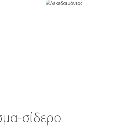
ΊΕΣ
ΤΙ ΜΑΣ ΞΕΧΩΡΊΖΕΙ
ΣΥΧΝΈΣ ΕΡΩΤΉΣΕΙ
σμα-σίδερο