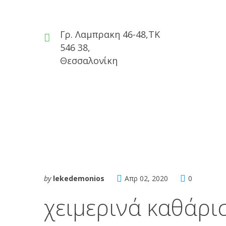
Γρ. Λαμπρακη 46-48,ΤΚ
546 38,
Θεσσαλονίκη
ΑΡΧΙΚΉ
ΥΠΗΡΕΣΊΕΣ
ΣΥΝΕΡΓΑΣ
by
lekedemonios
Απρ 02, 2020
0
χειμερινά καθάρι