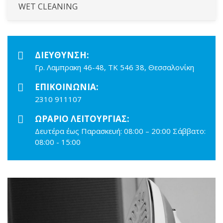
WET CLEANING
ΔΙΕΎΘΥΝΣΗ:
Γρ. Λαμπρακη 46-48, ΤΚ 546 38, Θεσσαλονίκη
ΕΠΙΚΟΙΝΩΝΊΑ:
2310 911107
ΩΡΆΡΙΟ ΛΕΙΤΟΥΡΓΊΑΣ:
Δευτέρα έως Παρασκευή: 08:00 – 20:00 Σάββατο:
08:00 - 15:00